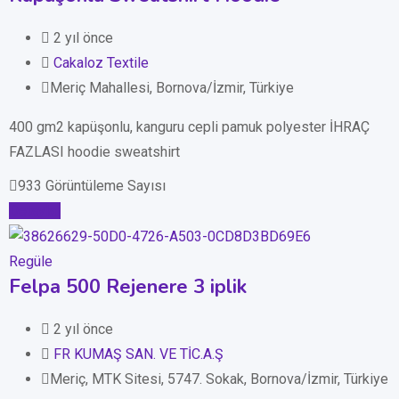
2 yıl önce
Cakaloz Textile
Meriç Mahallesi, Bornova/İzmir, Türkiye
400 gm2 kapüşonlu, kanguru cepli pamuk polyester İHRAÇ
FAZLASI hoodie sweatshirt
933 Görüntüleme Sayısı
Detaylar
Regüle
Felpa 500 Rejenere 3 iplik
2 yıl önce
FR KUMAŞ SAN. VE TİC.A.Ş
Meriç, MTK Sitesi, 5747. Sokak, Bornova/İzmir, Türkiye