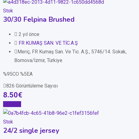
Stok
30/30 Felpina Brushed
2 yıl önce
FR KUMAŞ SAN. VE TİC.A.Ş
Meriç, FR Kumaş San. Ve Tic. A.Ş., 5746/14. Sokak,
Bornova/İzmir, Türkiye
%95CO %5EA
826 Görüntüleme Sayısı
8.50
€
Detaylar
Stok
24/2 single jersey