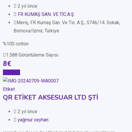
2 yıl önce
FR KUMAŞ SAN. VE TİC.A.Ş
Meriç, FR Kumaş San. Ve Tic. A.Ş., 5746/14. Sokak,
Bornova/İzmir, Türkiye
%100 cotton
1.588 Görüntüleme Sayısı
8
€
Detaylar
Etiket
QR ETİKET AKSESUAR LTD ŞTİ
2 yıl önce
yağmur ceyhan