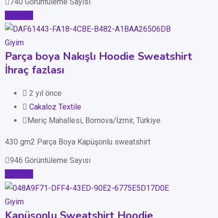
740 Görüntüleme Sayısı
Detaylar
Giyim
Parça boya Nakışlı Hoodie Sweatshirt
İhraç fazlası
2 yıl önce
Cakaloz Textile
Meriç Mahallesi, Bornova/İzmir, Türkiye
430 gm2 Parça Boya Kapüşonlu sweatshirt
946 Görüntüleme Sayısı
Detaylar
Giyim
Kapüşonlu Sweatshirt Hoodie