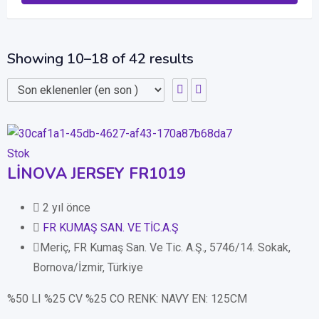
Showing 10–18 of 42 results
Stok
LİNOVA JERSEY FR1019
2 yıl önce
FR KUMAŞ SAN. VE TİC.A.Ş
Meriç, FR Kumaş San. Ve Tic. A.Ş., 5746/14. Sokak,
Bornova/İzmir, Türkiye
%50 LI %25 CV %25 CO RENK: NAVY EN: 125CM