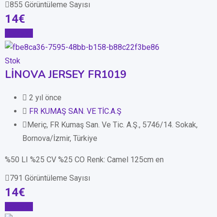
855 Görüntüleme Sayısı
14
€
Detaylar
Stok
LİNOVA JERSEY FR1019
2 yıl önce
FR KUMAŞ SAN. VE TİC.A.Ş
Meriç, FR Kumaş San. Ve Tic. A.Ş., 5746/14. Sokak,
Bornova/İzmir, Türkiye
%50 LI %25 CV %25 CO Renk: Camel 125cm en
791 Görüntüleme Sayısı
14
€
Detaylar