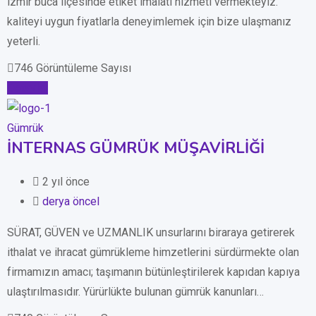
izmir buca ilçesinde etiket imalatı hizmeti vermekteyiz.
kaliteyi uygun fiyatlarla deneyimlemek için bize ulaşmanız
yeterli.
746 Görüntüleme Sayısı
Detaylar
Gümrük
İNTERNAS GÜMRÜK MÜŞAVİRLİĞİ
2 yıl önce
derya öncel
SÜRAT, GÜVEN ve UZMANLIK unsurlarını biraraya getirerek
ithalat ve ihracat gümrükleme himzetlerini sürdürmekte olan
firmamızın amacı; taşımanın bütünleştirilerek kapıdan kapıya
ulaştırılmasıdır. Yürürlükte bulunan gümrük kanunları…