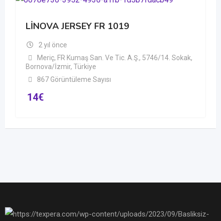
LİNOVA JERSEY FR 1019
2 yıl önce
Meriç, FR Kumaş San. Ve Tic. A.Ş., 5746/14. Sokak,
Bornova/İzmir, Türkiye
867 Görüntüleme Sayısı
14
€