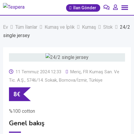
İçeriğe
İlan Gönder
geç
Ev
Tüm İlanlar
Kumaş ve İplik
Kumaş
Stok
24/2
single jersey
11 Temmuz 2024 12:33
Meriç, FR Kumaş San. Ve
Tic. A.Ş., 5746/14. Sokak, Bornova/İzmir, Türkiye
8
€
%100 cotton
Genel bakış