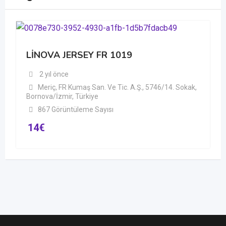
LİNOVA JERSEY FR 1019
2 yıl önce
Meriç, FR Kumaş San. Ve Tic. A.Ş., 5746/14. Sokak,
Bornova/İzmir, Türkiye
867 Görüntüleme Sayısı
14
€