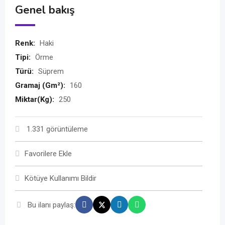
Genel bakış
Renk:
Haki
Tipi:
Örme
Türü:
Süprem
Gramaj (Gm²):
160
Miktar(Kg):
250
1.331 görüntüleme
Favorilere Ekle
Kötüye Kullanımı Bildir
Bu ilanı paylaş: