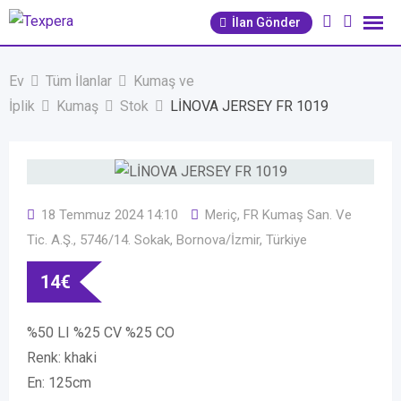
İçeriğe
İlan Gönder
geç
Ev
Tüm İlanlar
Kumaş ve
İplik
Kumaş
Stok
LİNOVA JERSEY FR 1019
18 Temmuz 2024 14:10
Meriç, FR Kumaş San. Ve
Tic. A.Ş., 5746/14. Sokak, Bornova/İzmir, Türkiye
14
€
%50 LI %25 CV %25 CO
Renk: khaki
En: 125cm