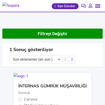
İçeriğe
İlan Gönder
geç
Filtreyi Değiştir
1 Sonuç gösteriliyor
İNTERNAS GÜMRÜK MÜŞAVİRLİĞİ
Gümrük
2 yıl önce