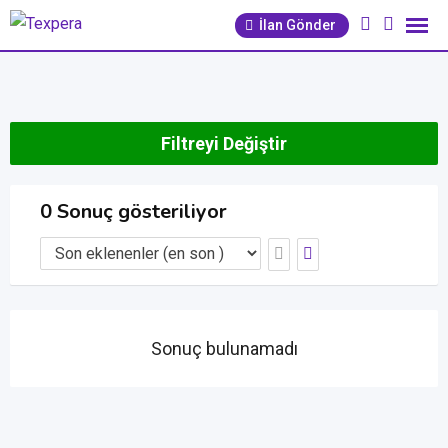
İçeriğe
İlan Gönder
geç
Filtreyi Değiştir
0 Sonuç gösteriliyor
Sonuç bulunamadı