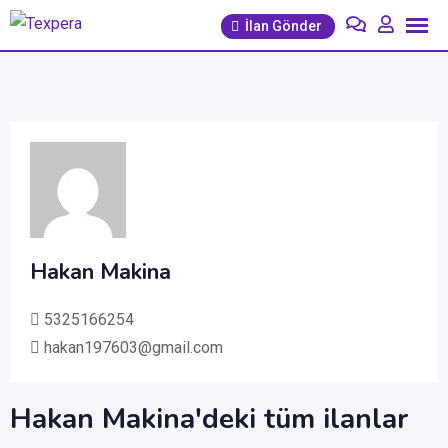
İçeriğe
İlan Gönder
geç
Hakan Makina
5325166254
hakan197603@gmail.com
Hakan Makina'deki tüm ilanlar