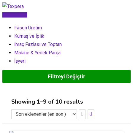
İçeriğe
geç
İlan Gönder
Fason Üretim
Kumaş ve İplik
İhraç Fazlası ve Toptan
Makine & Yedek Parça
İşyeri
Filtreyi Değiştir
Showing 1–9 of 10 results