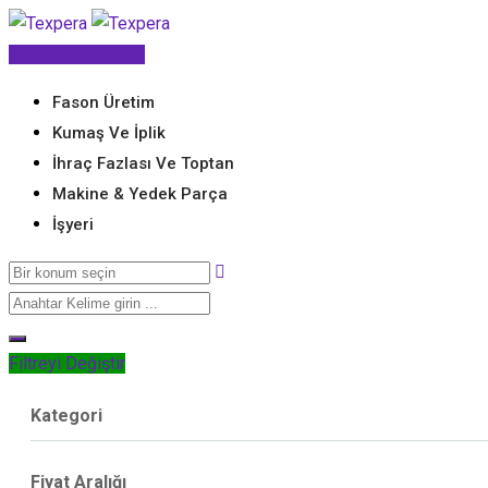
İçeriğe
geç
İlanınızı Gönderin
Fason Üretim
Kumaş Ve İplik
İhraç Fazlası Ve Toptan
Makine & Yedek Parça
İşyeri
Filtreyi Değiştir
Kategori
Fiyat Aralığı